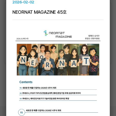
2026-02-02
NEORNAT MAGAZINE 45호
2024-06-14
"네오나, miRNA 간암치료제 내년초 IND"
[BioKorea 2024] GalNAc 접합 let-7i-5p 안티센스
microRNA(miRNA),간암 마우스모델서 항암효과, 생존기간
개선, 내년초 IND 제출 목표 남석우 네오나 테라퓨틱스(Neornat
Therapeutics) 대표는 "간 특이적으로 microRNA(miRNA)
READ MORE
약물을 전달해 CD47을 억제하는 대식세포 활성화 기전의 간암
치료제를 내년 초 임상시험계획(IND) 제출을 목표로 개발
중이다"고 말했다.
More