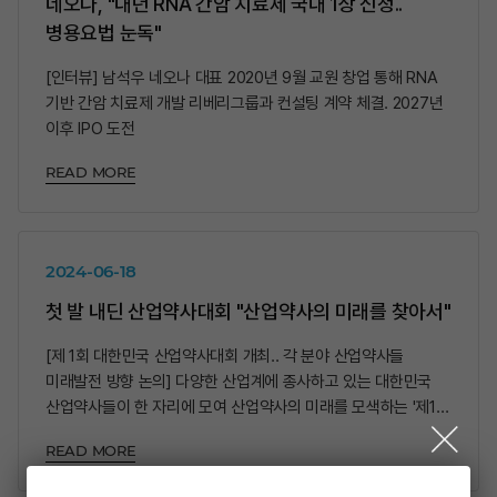
네오나, "내년 RNA 간암 치료제 국내 1상 신청..
병용요법 눈독"
[인터뷰] 남석우 네오나 대표 2020년 9월 교원 창업 통해 RNA
기반 간암 치료제 개발 리베리그룹과 컨설팅 계약 체결. 2027년
이후 IPO 도전
READ MORE
2024-06-18
첫 발 내딘 산업약사대회 "산업약사의 미래를 찾아서"
[제 1회 대한민국 산업약사대회 개최.. 각 분야 산업약사들
미래발전 방향 논의] 다양한 산업계에 종사하고 있는 대한민국
산업약사들이 한 자리에 모여 산업약사의 미래를 모색하는 '제1회
대한민국 산업약사대회'(이하 산업약사대회)가 한국산업약사회
READ MORE
주최로 1일 서울 코엑스 크랜드커퍼런스룸에서 개최했다.